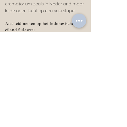
crematorium zoals in Nederland maar 
in de open lucht op een vuurstapel.
Afscheid nemen op het Indonesische 
eiland Sulawesi
Op het Indonesische eiland Sulawesi 
kan het erg lang duren voordat de 
overledene daadwerkelijk een uitvaart 
krijgt. De bewoners van dit eiland 
hebben vaak niet zoveel geld en willen 
een grote uitvaart organiseren. 
Daarom sparen ze eerst voordat de 
uitvaart daadwerkelijk plaatsvindt en 
dat kan tot wel 2 jaar duren. Het lijk 
wordt gebalsemd, verwikkeld in vele 
lappen stof en thuis bewaard.
Wilt u meer informatie over andere 