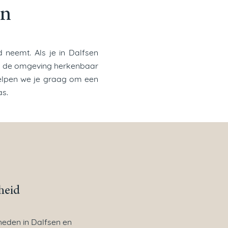
en
 neemt. Als je in Dalfsen
waar de omgeving herkenbaar
 helpen we je graag om een
as.
heid
eden in Dalfsen en