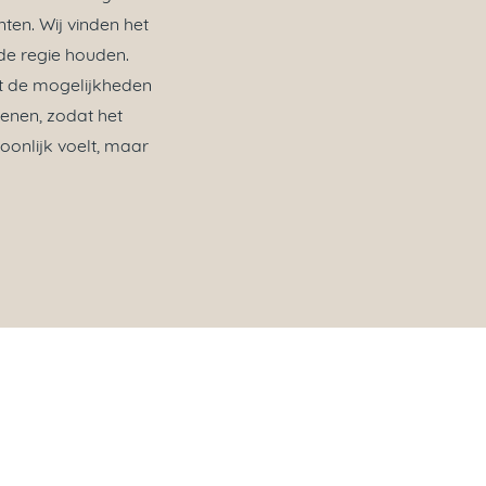
ten. Wij vinden het
f de regie houden.
t de mogelijkheden
kenen, zodat het
soonlijk voelt, maar