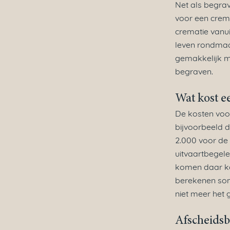
Net als begrav
voor een crema
crematie vanui
leven rondmaa
gemakkelijk m
begraven.
Wat kost e
De kosten voo
bijvoorbeeld d
2.000 voor de 
uitvaartbegele
komen daar ko
berekenen som
niet meer het 
Afscheidsb