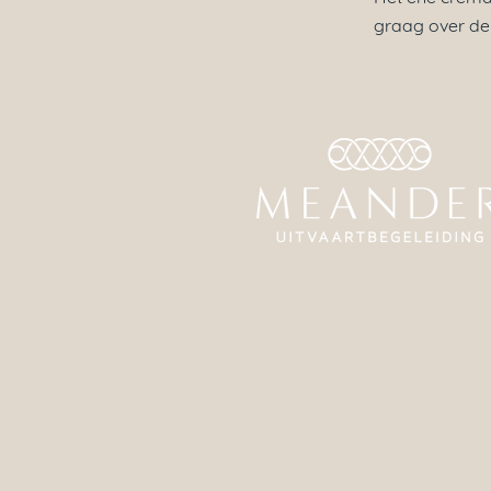
graag over de 
Tel:
038 - 453 63 20
24 uur per dag bereikbaar
info@meander-uitvaartbegeleidi
Pannekoekendijk 15
8011 BJ Zwolle