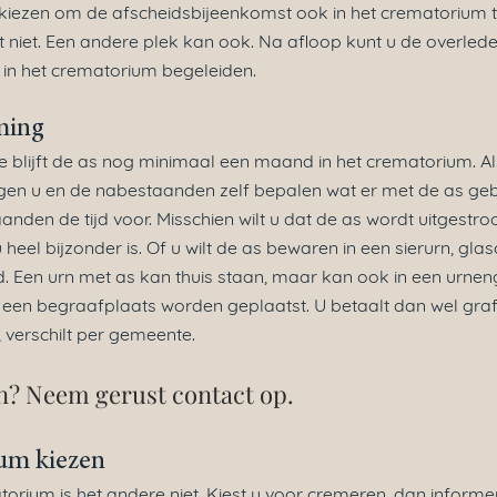
 kiezen om de
afscheidsbijeenkomst
ook in het crematorium 
 niet. Een
andere plek
kan ook. Na afloop kunt u de overled
 in het crematorium begeleiden.
ming
 blijft de as nog minimaal een maand in het crematorium. Als
en u en de nabestaanden zelf bepalen wat er met de
as
geb
anden de tijd voor. Misschien wilt u dat de as wordt uitgestro
 heel bijzonder is. Of u wilt de as bewaren in een sierurn, glas
 Een urn met as kan thuis staan, maar kan ook in een urnen
een begraafplaats worden geplaatst. U betaalt dan wel graf
, verschilt per gemeente.
? Neem gerust contact op.
um kiezen
orium is het andere niet. Kiest u voor cremeren, dan informer