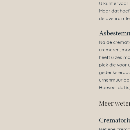
U kunt ervoor
Maar dat hoeft
de ovenruimte
Asbestem
Na de crematie
cremeren, mog
heeft u zes ma
plek die voor u
gedenksieraad.
urnenmuur op 
Hoeveel dat is
Meer weten
Crematori
Het ene cremat