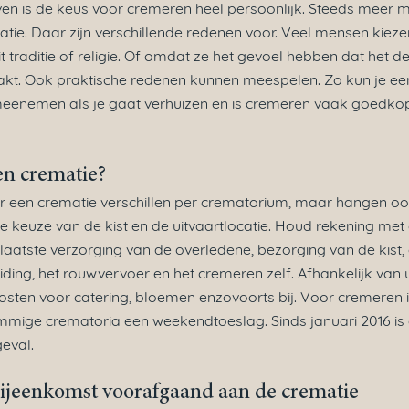
en is de keus voor cremeren heel persoonlijk.
Steeds meer m
tie. Daar zijn verschillende redenen voor. Veel mensen kiez
t traditie of religie. Of omdat ze het gevoel hebben dat het de
kt. Ook praktische redenen kunnen meespelen. Zo kun je ee
eenemen als je gaat verhuizen en is cremeren vaak goedko
en crematie?
r een crematie verschillen per crematorium, maar hangen 
e keuze van de kist en de uitvaartlocatie. Houd rekening me
laatste verzorging van de overledene, bezorging van de kist,
iding, het rouwvervoer en het cremeren zelf. Afhankelijk va
sten voor catering, bloemen enzovoorts bij. Voor cremeren 
mige crematoria een weekendtoeslag. Sinds januari 2016 is 
geval.
ijeenkomst voorafgaand aan de crematie