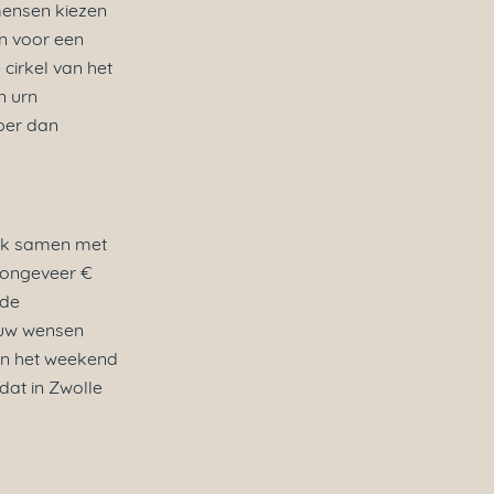
ensen kiezen
en voor een
 cirkel van het
n urn
per dan
ook samen met
t ongeveer €
 de
n uw wensen
in het weekend
dat in Zwolle