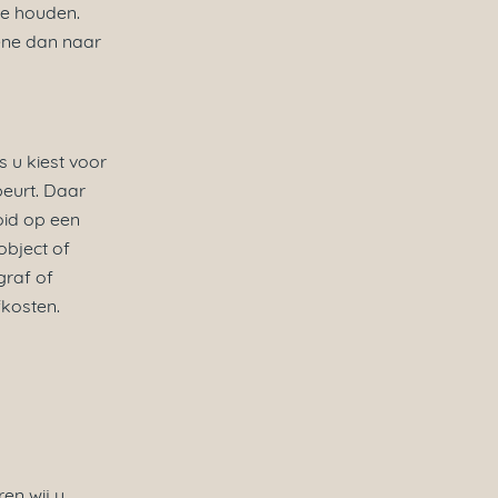
te houden.
ene dan naar
 u kiest voor
eurt. Daar
oid op een
object of
graf of
kosten.
en wij u