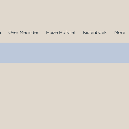
n
Over Meander
Huize Hofvliet
Kistenboek
More