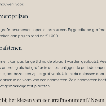
houwerij voor.
ent prijzen
n grafmonumenten lopen enorm uiteen. Bij goedkope grafm
nken aan prijzen rond de € 1.000.
grafstenen
ent kan pas lange tijd na de uit
vaart worden geplaatst. Ve
 onprettig als het graf er in de tussenliggende periode onperso
rste jaar bezoeken zij het graf vaak. U kunt dit oplossen door e
laatsen in de vorm van een naamsteen. Zo’n naamsteen hoeft
het gemakkelijk zelf plaatsen.
 bij het kiezen van een grafmonument? Neem 