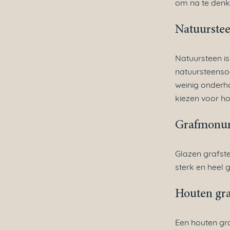
om na te denke
Natuurste
Natuursteen i
natuursteensoo
weinig onderho
kiezen voor ho
Grafmonum
Glazen grafste
sterk en heel 
Houten g
Een houten gr