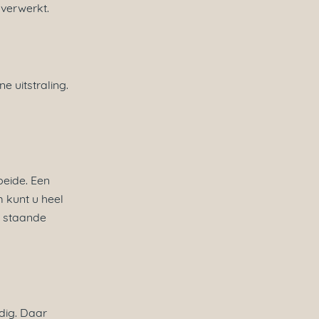
 verwerkt.
uitstraling.
beide. Een
m kunt u heel
n staande
dig. Daar