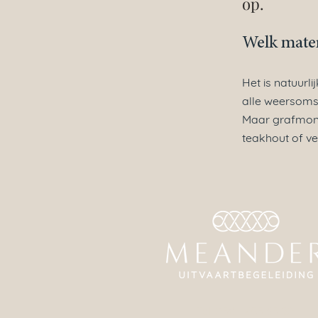
op.
Welk mater
Het is natuurl
alle weersomst
Maar grafmonu
teakhout of ve
Tel:
038 - 453 63 20