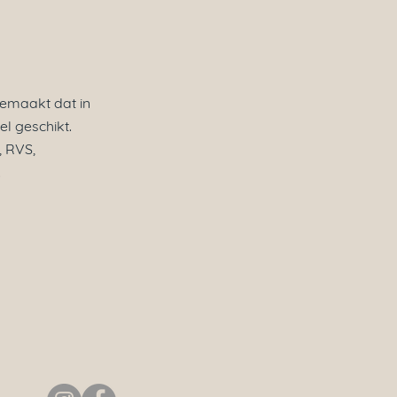
gemaakt dat in
l geschikt.
 RVS,
.