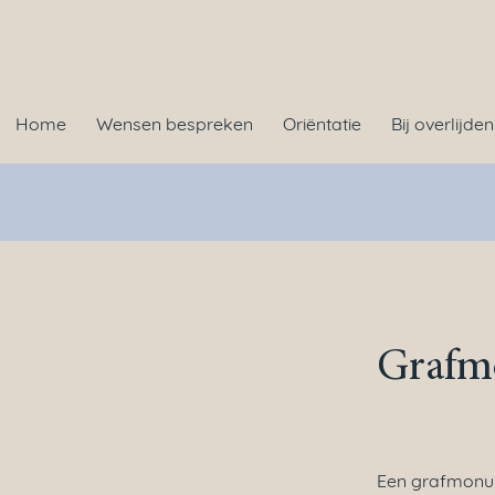
Home
Wensen bespreken
Oriëntatie
Bij overlijden
Grafm
Ruime k
E
en grafmonume