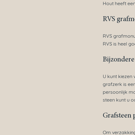
Hout heeft een
RVS graf
RVS grafmonum
RVS is heel go
Bijzonder
U kunt kiezen 
grafzerk is ee
persoonlijk m
steen kunt u o
Grafsteen 
Om verzakking