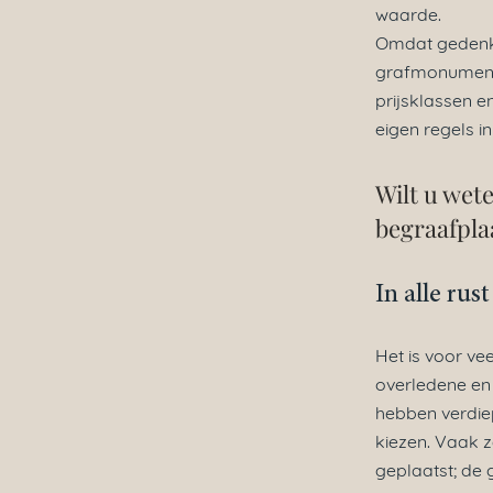
waarde.
Omdat gedenken
grafmonumen
prijsklassen 
eigen regels in
Wilt u wet
begraafpla
In alle ru
Het is voor ve
overledene en
hebben verdiep
kiezen. Vaak z
geplaatst; de 