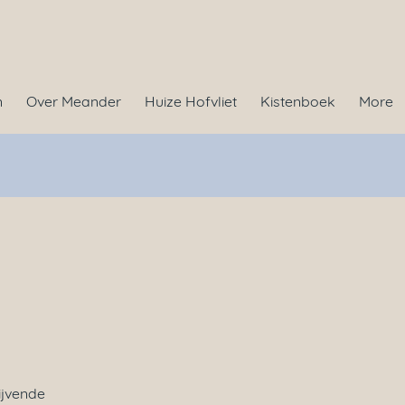
n
Over Meander
Huize Hofvliet
Kistenboek
More
ijvende