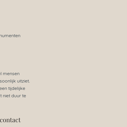
onumenten
el mensen
onlijk uitziet.
en tijdelijke
 niet duur te
contact