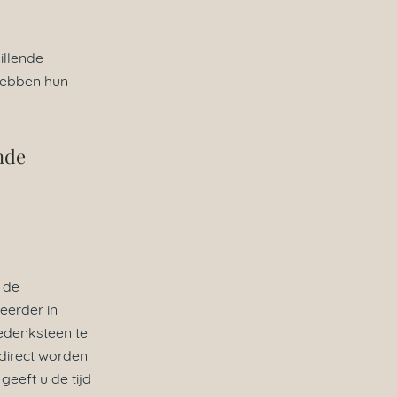
illende
hebben hun
nde
 de
eerder in
gedenksteen te
 direct worden
geeft u de tijd