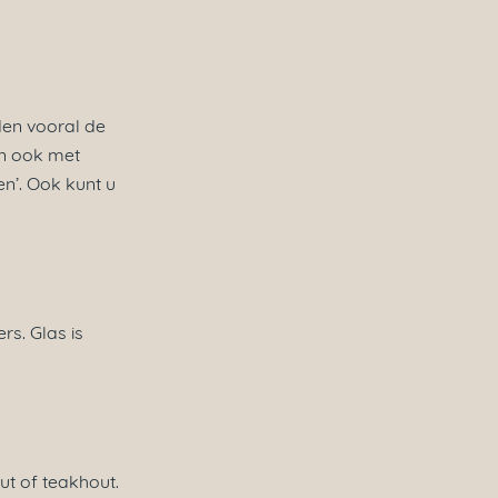
den vooral de
en ook met
en’. Ook kunt u
s. Glas is
t of teakhout.