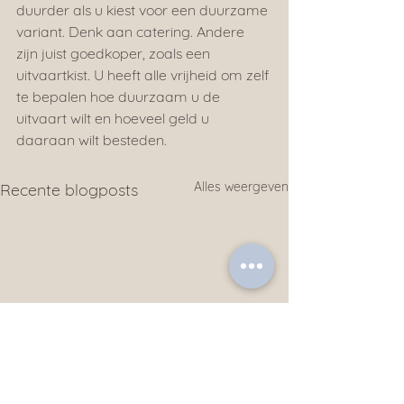
duurder als u kiest voor een duurzame 
variant. Denk aan catering. Andere 
zijn juist goedkoper, zoals een 
uitvaartkist. U heeft alle vrijheid om zelf 
te bepalen hoe duurzaam u de 
uitvaart wilt en hoeveel geld u 
daaraan wilt besteden.
Alles weergeven
Recente blogposts