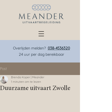
Overlijden melden?
038-4536320
24 uur per dag bereikbaar
Post
Brenda Koper | Meander
1 minuten om te lezen
Duurzame uitvaart Zwolle