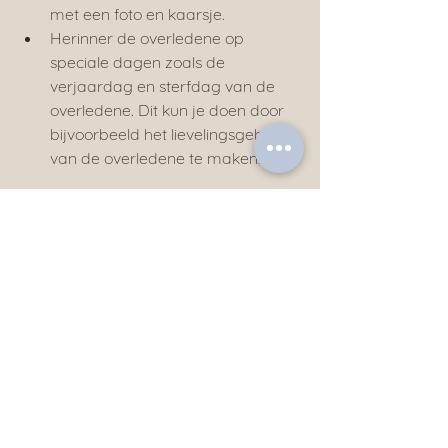
met een foto en kaarsje.
Herinner de overledene op 
speciale dagen zoals de 
verjaardag en sterfdag van de 
overledene. Dit kun je doen door 
bijvoorbeeld het lievelingsgebak 
van de overledene te maken.
Wie kan er helpen met kinderen en 
afscheid nemen?
Meander Uitvaartbegeleiding heeft 
ervaring met kinderen en afscheid 
nemen. Wij helpen u graag met 
kinderen en afscheid nemen. Vraag 
vrijblijvend meer informatie aan of 
maak een afspraak door te bellen 
naar 
038 - 453 63 20
. Daarnaast zijn 
we ook via de mail bereikbaar: 