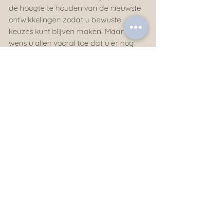
de hoogte te houden van de nieuwste 
ontwikkelingen zodat u bewuste 
keuzes kunt blijven maken. Maar ik 
wens u allen vooral toe dat u er nog 
heel lang niets mee te maken krijgt.
Brenda Koper
Uitvaartbegeleider
Alles weergeven
Recente blogposts