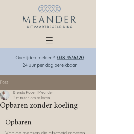
Overlijden melden?
038-4536320
24 uur per dag bereikbaar
Post
Brenda Koper | Meander
2 minuten om te lezen
Opbaren zonder koeling
Opbaren
Van de mensen die afscheid moeten 