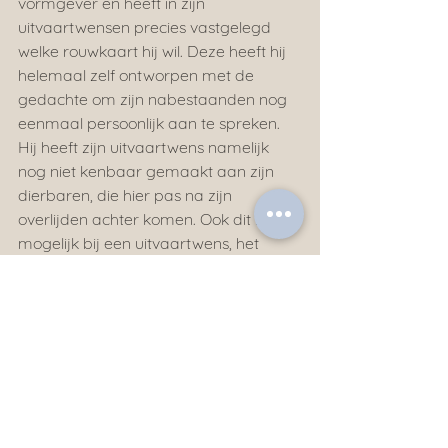
vormgever en heeft in zijn 
uitvaartwensen precies vastgelegd 
welke rouwkaart hij wil. Deze heeft hij 
helemaal zelf ontworpen met de 
gedachte om zijn nabestaanden nog 
eenmaal persoonlijk aan te spreken. 
Hij heeft zijn uitvaartwens namelijk 
nog niet kenbaar gemaakt aan zijn 
dierbaren, die hier pas na zijn 
overlijden achter komen. Ook dit is 
mogelijk bij een uitvaartwens, het 
moet tenslotte een afscheid op uw 
manier worden.
Bart:
Bart was al jaren een groot fan van de 
muziekgenre hardstyle. Nadat hij te 
horen kreeg dat hij ongeneeslijk ziek 
was, besloot hij samen met ons zijn 
uitvaartwensen vast te leggen. Hij 