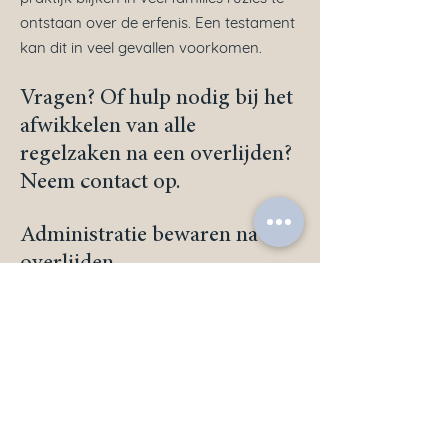
ontstaan over de erfenis. Een testament
kan dit in veel gevallen voorkomen.
Vragen? Of hulp nodig bij het
afwikkelen van alle
regelzaken na een overlijden?
Neem contact op.
Administratie bewaren na
overlijden
In het begin komt er waarschijnlijk nog
regelmatig post binnen. Bewaar dit en
zorg voor een goed overzicht over de
financiën en kosten. Verstuurt u
opzeggingen of andere formulieren en
brieven naar instanties? Kopieer ze of
archiveer de e-mails. Uiteindelijk zal de