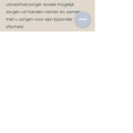
uitvaartverzorger zoveel mogelijk
zorgen uit handen nemen en samen
met u zorgen voor een bijzonder
afscheid.
Hoe kan ik een duurzame
invulling geven aan mijn
uitvaart?
Milieubewust denken en handelen speelt
een steeds belangrijkere rol in onze
samenleving. Bij het organiseren van
een uitvaart moeten veel keuzes worden
gemaakt en voor bijna elke keuze is er
een duurzaam alternatief. Denk hierbij
aan duurzame uitvaartkisten, catering,
rouwdrukwerk en rouwvervoer.