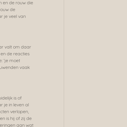
n en de rouw die 
rouw de 
r je veel van 
ar valt om daar 
en de reacties 
: ‘je moet 
rouwenden vaak 
elijk is of 
 je in leven al 
cten verlopen, 
is hij of zij de 
neringen aan wat 