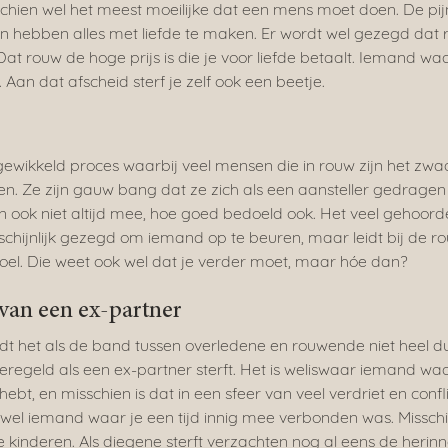
chien wel het meest moeilijke dat een mens moet doen. De pij
jn hebben alles met liefde te maken. Er wordt wel gezegd dat 
 Dat rouw de hoge prijs is die je voor liefde betaalt. Iemand waa
. Aan dat afscheid sterf je zelf ook een beetje.
ewikkeld proces waarbij veel mensen die in rouw zijn het zwa
n. Ze zijn gauw bang dat ze zich als een aansteller gedragen 
 ook niet altijd mee, hoe goed bedoeld ook. Het veel gehoorde
schijnlijk gezegd om iemand op te beuren, maar leidt bij de 
oel. Die weet ook wel dat je verder moet, maar hóe dan?
van een ex-partner
t het als de band tussen overledene en rouwende niet heel duid
e geregeld als een ex-partner sterft. Het is weliswaar iemand waar
t, en misschien is dat in een sfeer van veel verdriet en confli
wel iemand waar je een tijd innig mee verbonden was. Misschien 
 kinderen. Als diegene sterft verzachten nog al eens de herin