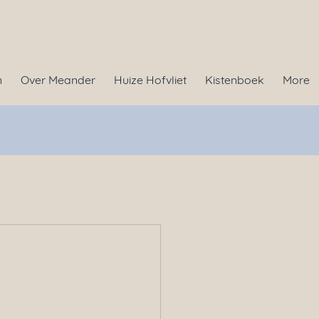
n
Over Meander
Huize Hofvliet
Kistenboek
More