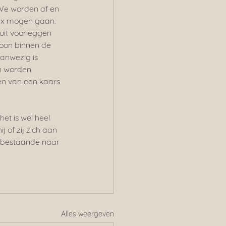
 We worden af en 
 ex mogen gaan. 
uit voorleggen 
soon binnen de 
aanwezig is 
n worden 
en van een kaars 
t is wel heel 
j of zij zich aan 
 nabestaande naar 
Alles weergeven