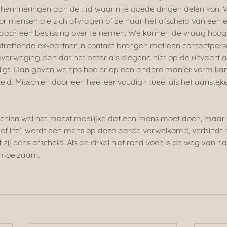
e herinneringen aan de tijd waarin je goede dingen delen kon.
or mensen die zich afvragen of ze naar het afscheid van een
 daar een beslissing over te nemen. We kunnen de vraag hoog
etreffende ex-partner in contact brengen met een contactper
 overweging dan dat het beter als diegene niet op de uitvaart 
 ligt. Dan geven we tips hoe er op een andere manier vorm ka
id. Misschien door een heel eenvoudig ritueel als het aanstek
chien wel het meest moeilijke dat een mens moet doen, maar he
le of life’, wordt een mens op deze aarde verwelkomd, verbindt hi
zij eens afscheid. Als de cirkel niet rond voelt is de weg van
 moeizaam.